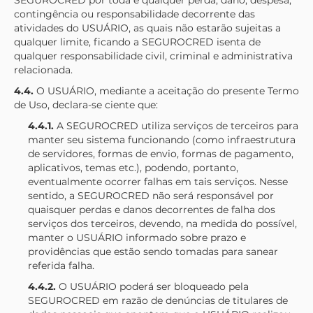
SEGUROCRED
por toda e qualquer perda, dano, despesa,
contingência ou responsabilidade decorrente das
atividades do USUÁRIO, as quais não estarão sujeitas a
qualquer limite, ficando a
SEGUROCRED
isenta de
qualquer responsabilidade civil, criminal e administrativa
relacionada.
4.4.
O USUÁRIO, mediante a aceitação do presente Termo
de Uso, declara-se ciente que:
4.4.1.
A
SEGUROCRED
utiliza serviços de terceiros para
manter seu sistema funcionando (como infraestrutura
de servidores, formas de envio, formas de pagamento,
aplicativos, temas etc.), podendo, portanto,
eventualmente ocorrer falhas em tais serviços. Nesse
sentido, a
SEGUROCRED
não será responsável por
quaisquer perdas e danos decorrentes de falha dos
serviços dos terceiros, devendo, na medida do possível,
manter o USUÁRIO informado sobre prazo e
providências que estão sendo tomadas para sanear
referida falha.
4.4.2.
O USUÁRIO poderá ser bloqueado pela
SEGUROCRED
em razão de denúncias de titulares de