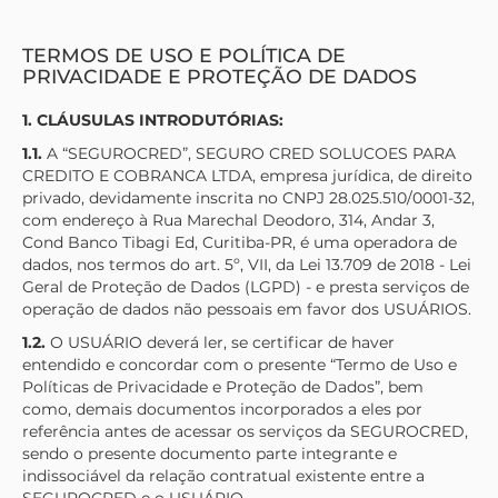
TERMOS DE USO E POLÍTICA DE
PRIVACIDADE E PROTEÇÃO DE DADOS
1. CLÁUSULAS INTRODUTÓRIAS:
1.1.
A “
SEGUROCRED
”, SEGURO CRED SOLUCOES PARA
CREDITO E COBRANCA LTDA, empresa jurídica, de direito
privado, devidamente inscrita no CNPJ 28.025.510/0001-32,
com endereço à Rua Marechal Deodoro, 314, Andar 3,
Cond Banco Tibagi Ed, Curitiba-PR, é uma operadora de
dados, nos termos do art. 5º, VII, da Lei 13.709 de 2018 - Lei
Geral de Proteção de Dados (LGPD) - e presta serviços de
operação de dados não pessoais em favor dos USUÁRIOS.
1.2.
O USUÁRIO deverá ler, se certificar de haver
entendido e concordar com o presente “Termo de Uso e
Políticas de Privacidade e Proteção de Dados”, bem
como, demais documentos incorporados a eles por
referência antes de acessar os serviços da
SEGUROCRED
,
sendo o presente documento parte integrante e
indissociável da relação contratual existente entre a