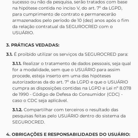
sucesso ou não da pesquisa, serão tratados com base
na hipótese contida no inciso V, do art. 7º da LGPD,
para cumprimento de contrato e permanecerão
armazenados pelo período de 10 (dez) anos após o fim
da relação contratual da
SEGUROCRED
com o
USUÁRIO.
3. PRÁTICAS VEDADAS:
3.1.
É proibido utilizar os serviços da
SEGUROCRED
para:
3.1.1.
Realizar o tratamento de dados pessoais, seja qual
for a modalidade, sem que o USUÁRIO para assim
procede, esteja inserto em uma das hipóteses
autorizadoras da do art. 7º da LGPD e que o USUÁRIO
cumpra as disposições contidas na LGPD e Lei nº 8.078
de 1990 - Código de Defesa do Consumidor (CDC) -
caso o CDC seja aplicável.
3.1.2.
Compartilhar com terceiros o resultado das
pesquisas feitas pelo USUÁRIO dentro do sistema da
SEGUROCRED
.
4. OBRIGAÇÕES E RESPONSABILIDADES DO USUÁRIO: